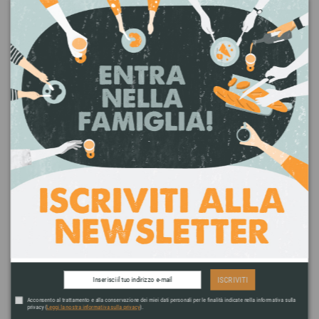
durante l’Avvento un piccolo elfo arriva
nelle case dei bambini e, osservando
tutto ciò che accade, riporta a Babbo
Natale chi è stato buono e chi monello.
CONDIVIDI QUESTO ARTICOLO
Twitter
Facebook
Google+
Pinterest
ISCRIVITI
Acconsento al trattamento e alla conservazione dei miei dati personali per le finalità indicate nella informativa sulla
privacy (
Leggi la nostra informativa sulla privacy
).