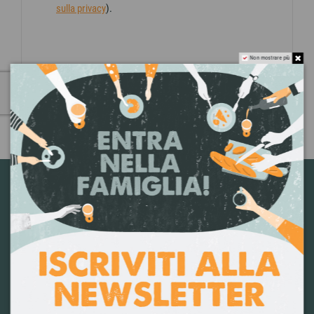
sulla privacy
).
Non mostrare più
SALVA
ISCRIVITI ALLA NEWSLETTER
Inserisci il tuo indirizzo e-mail per ricevere info su promo e
ultime novità