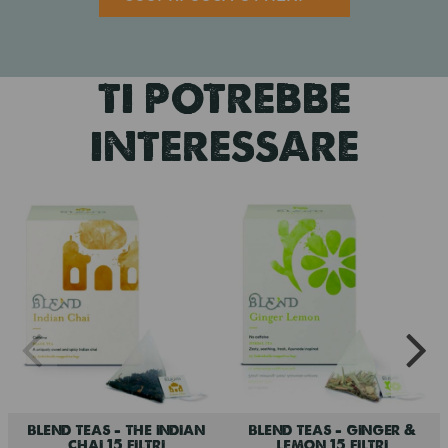
TI POTREBBE
INTERESSARE
blend teas - the indian
blend teas - ginger &
chai 15 filtri
lemon 15 filtri