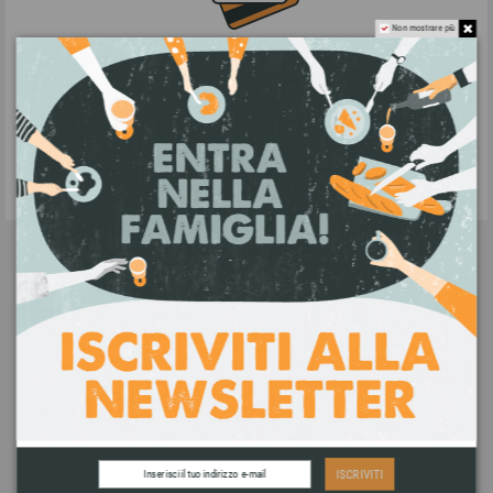
Non mostrare più
PAGAMENTI SICURI
Accettiamo pagamenti tramite bonifico
bancario, carta di credito, Paypal e
contrassegno.
ASSISTENZA CLIENTI
Contattaci a info@bottegha.it oppure via
WhatsApp al
+39 392 0221572
ISCRIVITI