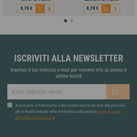
8,70 €
8,70 €
blend teas - the indian
blend teas - ginger &
chai 15 filtri
lemon 15 filtri
8,70 €
8,70 €
ISCRIVITI ALLA NEWSLETTER
Inserisci il tuo indirizzo e-mail per ricevere info su promo e
ultime novità
Acconsento al trattamento e alla conservazione dei miei dati personali
per le finalità indicate nella informativa sulla privacy (
Leggi la nostra
informativa sulla privacy
).