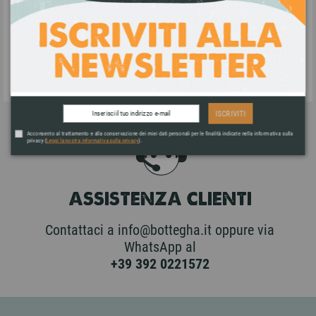
PAGAMENTI SICURI
Accettiamo pagamenti tramite bonifico
bancario, carta di credito, Paypal e
contrassegno.
ISCRIVITI
Acconsento al trattamento e alla conservazione dei miei dati personali per le finalità indicate nella informativa sulla
privacy (
Leggi la nostra informativa sulla privacy
).
ASSISTENZA CLIENTI
Contattaci a info@bottegha.it oppure via
WhatsApp al
+39 392 0221572