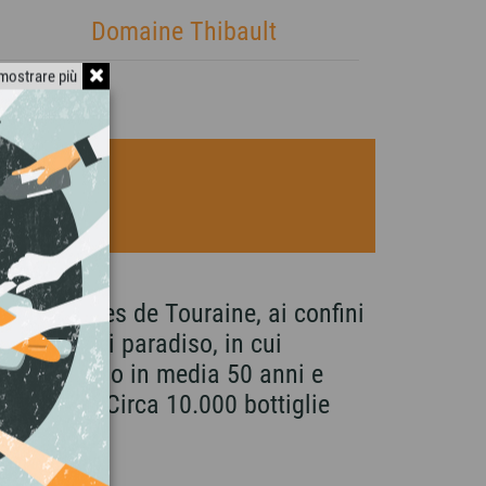
Domaine Thibault
mostrare più
 a Ligniéres de Touraine, ai confini
5 ettari di paradiso, in cui
 vigne hanno in media 50 anni e
tichetta). Circa 10.000 bottiglie