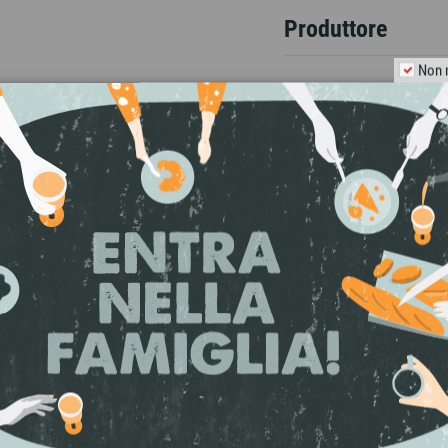
Produttore
Non 
IBAULT
ma lo diventa nel 2002. Il suo Domaine si trova
inazione Azay-Le-Rideau. Qui Marie custodisce 3,
rossa come Chenin Blanc, Grolleau e Gamay. Le
rtificato dal 2014 (per scelta, non indicato in e
ossi e pétillant.