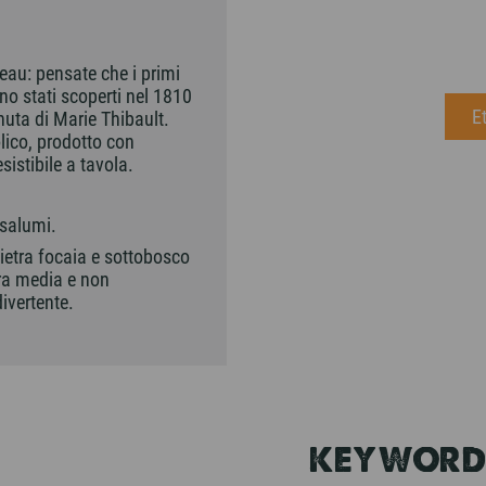
leau: pensate che i primi
ono stati scoperti nel 1810
E
enuta di Marie Thibault.
lico, prodotto con
istibile a tavola.
 salumi.
Pietra focaia e sottobosco
ura media e non
divertente.
KEYWORD