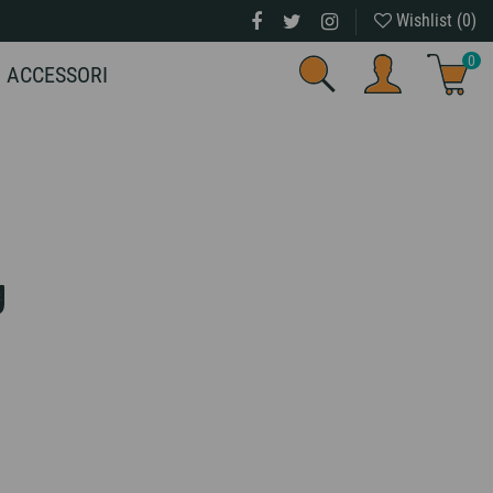
Wishlist (
0
)
0
ACCESSORI
U