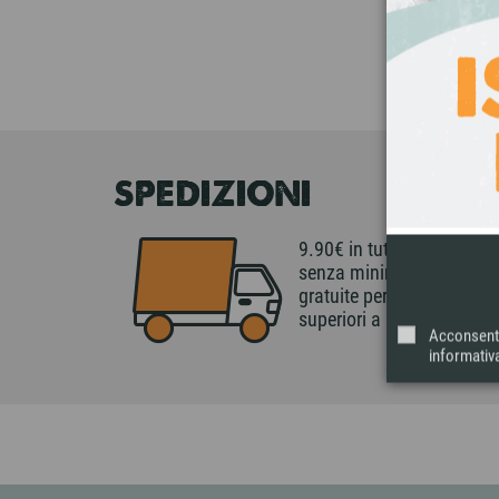
SPEDIZIONI
9.90€ in tutta Italia
senza minimo di spesa,
gratuite per ordini
superiori a 99€.
Acconsento 
informativa