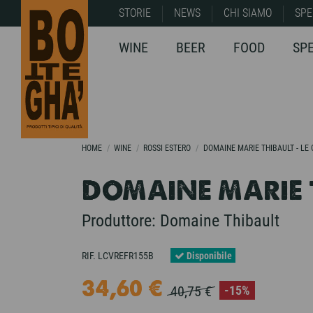
STORIE
NEWS
CHI SIAMO
SPE
WINE
BEER
FOOD
SP
HOME
WINE
ROSSI ESTERO
DOMAINE MARIE THIBAULT - LE
DOMAINE MARIE T
Produttore:
Domaine Thibault
RIF.
LCVREFR155B
Disponibile
34,60 €
-15%
40,75 €