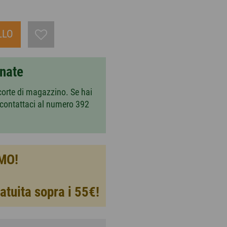
LLO
nnate
corte di magazzino. Se hai
 contattaci al numero 392
MO!
atuita sopra i 55€!