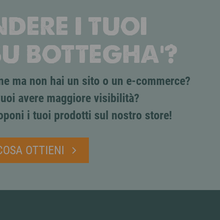
DERE I TUOI
SU BOTTEGHA'?
line ma non hai un sito o un e-commerce?
uoi avere maggiore visibilità?
oponi i tuoi prodotti sul nostro store!
COSA OTTIENI