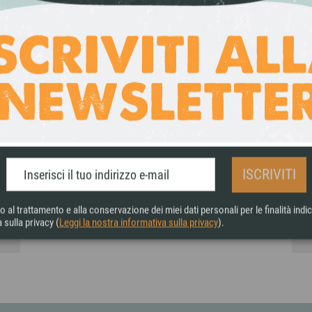
TUTTI I 
PAGAMENTI SICURI
Accettiamo pagamenti
tramite bonifico bancario,
ISCRIVITI
carta di credito, Paypal e
contrassegno.
al trattamento e alla conservazione dei miei dati personali per le finalità indic
 sulla privacy (
Leggi la nostra informativa sulla privacy
).