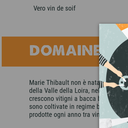
Vero vin de soif
DOMAINE TH
Marie Thibault non è nata vignaiola 
della Valle della Loira, nella denom
crescono vitigni a bacca bianca e 
sono coltivate in regime biologico ce
prodotte ogni anno tra vini bianchi, r