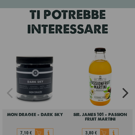
TI POTREBBE
INTERESSARE
mon dragee - dark sky
sir. james 101 - passion
fruit martini
7,10 €
3,80 €