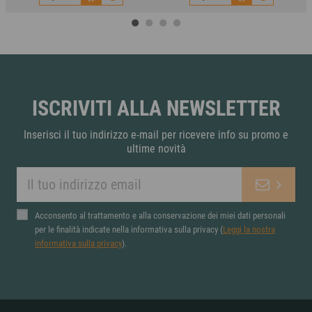
mon dragee - dark sky
sir. james 101 - passion
fruit martini
7,10 €
3,80 €
ISCRIVITI ALLA NEWSLETTER
Inserisci il tuo indirizzo e-mail per ricevere info su promo e
ultime novità
Acconsento al trattamento e alla conservazione dei miei dati personali
per le finalità indicate nella informativa sulla privacy (
Leggi la nostra
informativa sulla privacy
).