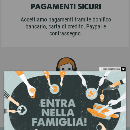
PAGAMENTI SICURI
Accettiamo pagamenti tramite bonifico
bancario, carta di credito, Paypal e
contrassegno.
Non mostrare più
ASSISTENZA CLIENTI
Contattaci a info@bottegha.it oppure via
WhatsApp al
+39 392 0221572