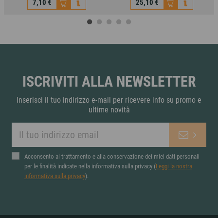
7,10 €
25,10 €
marabissi - biscotti
salumificio franceschini
zenzero e limone
- salame delicato
7,10 €
25,10 €
ISCRIVITI ALLA NEWSLETTER
Inserisci il tuo indirizzo e-mail per ricevere info su promo e
ultime novità
Acconsento al trattamento e alla conservazione dei miei dati personali
per le finalità indicate nella informativa sulla privacy (
Leggi la nostra
informativa sulla privacy
).