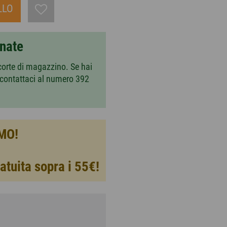
LLO
nnate
corte di magazzino. Se hai
 contattaci al numero 392
MO!
atuita sopra i 55€!