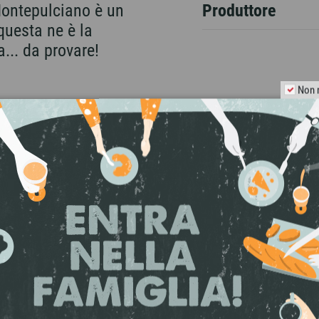
 Montepulciano è un
Produttore
questa ne è la
... da provare!
Non 
ALCARIUS
onale del Gargano - primo polo estrattivo del 
 In azienda si allevano prevalentemente varietà 
e affonda le radici nella Magna Grecia: Nero d
n cantina oculatamente non interventista fa il r
tr e Frecciabomb raccontano la pietra bianca di 