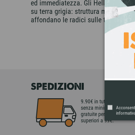
ed immediatezza. Gli Hellen arrivano
su terra grigia: struttura media, fru
affondano le radici sulle terre nere
SPEDIZIONI
9.90€ in tutta Italia
senza minimo di spesa,
Acconsento 
informativa
gratuite per ordini
superiori a 99€.