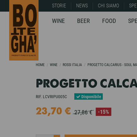
STORIE
NEWS
CHI SIAMO
SPE
WINE
BEER
FOOD
SP
HOME
WINE
ROSSI ITALIA
PROGETTO CALCARIUS - SOUL M
PROGETTO CALCA
RIF.
LCVRIPU005C
Disponibile
23,70 €
-15%
27,86 €