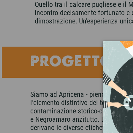
Quello tra il calcare pugliese e il
incontro decisamente fortunato e 
dimostrazione. Un'esperienza unica
PROGETTO C
Siamo ad Apricena - pieno Parco nazi
l’elemento distintivo del territorio.
contaminazione storico-culturale ch
e Negroamaro anzitutto. L’approccio i
derivano le diverse etichette: Nu Li