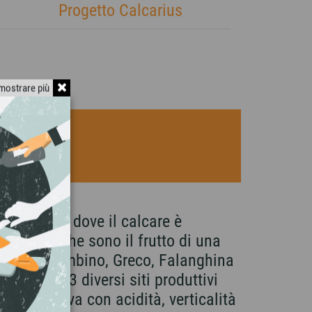
Progetto Calcarius
mostrare più
meridione, dove il calcare è
autoctone che sono il frutto di una
i Troia, Bombino, Greco, Falanghina
esto. Da 3 diversi siti produttivi
Posta Nuova con acidità, verticalità