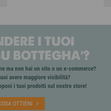
DERE I TUOI
SU BOTTEGHA'?
line ma non hai un sito o un e-commerce?
uoi avere maggiore visibilità?
oponi i tuoi prodotti sul nostro store!
COSA OTTIENI