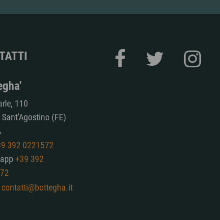
TATTI
egha'
arle, 110
Sant'Agostino (FE)
A
39 392 0221572
sapp
+39 392
72
l
contatti@bottegha.it