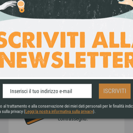
 da località Posta Monaca, a 100 metri sul live
tto croccante, precisione e pulizia. Kunzite, Bo
 di Valle Castello e si distinguono per struttur
TUTTI I PR
PAGAMENTI SICURI
ISCRIVITI
Accettiamo pagamenti
tramite bonifico bancario,
al trattamento e alla conservazione dei miei dati personali per le finalità indic
 sulla privacy (
Leggi la nostra informativa sulla privacy
).
carta di credito, Paypal e
contrassegno.