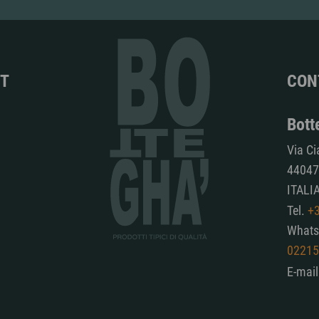
NT
CON
Bott
Via Ci
44047 
ITALI
Tel.
+
What
02215
E-mai