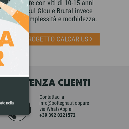
llo del mare con viti di 10-15 anni
mbigiana, Soul Glou e Brutal invece
a marcata, complessità e morbidezza.
ODOTTI DI PROGETTO CALCARIUS
ASSISTENZA CLIENTI
Contattaci a
info@bottegha.it oppure
ate nella
via WhatsApp al
+39 392 0221572