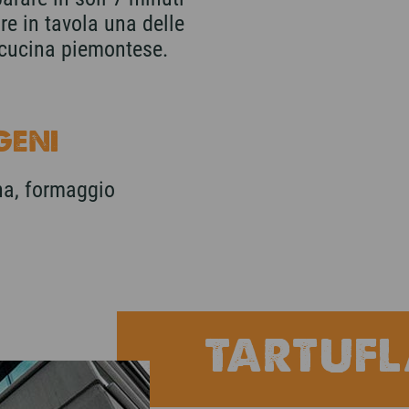
re in tavola una delle
la cucina piemontese.
GENI
na, formaggio
TARTUF