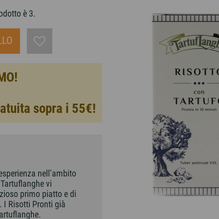
odotto è 3.
LLO
MO!
atuita sopra i 55€!
 esperienza nell’ambito
 Tartuflanghe vi
zioso primo piatto e di
 I Risotti Pronti già
Tartuflanghe.