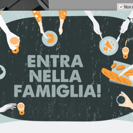
Non 
Il brand
Tartuflanghe
na
dal sogno di Beppe e D
tartufo fresco
del Piemo
d’Alba
in tutto il mondo,
giorni.
L’azienda si freg
Artigiana
", rilasciato 
riconoscimento della s
mondo dell’
artigianato
TUTTI