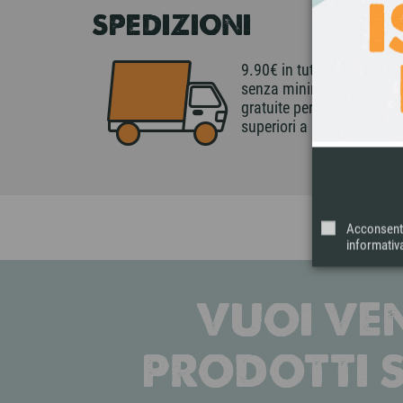
SPEDIZIONI
9.90€ in tutta Italia
senza minimo di spesa,
gratuite per ordini
superiori a 99€.
Acconsento 
informativa
VUOI VEN
PRODOTTI 