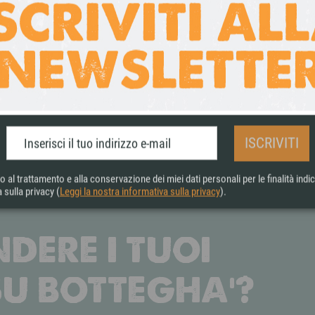
PAGAMENTI SICURI
Accettiamo pagamenti
tramite bonifico bancario,
carta di credito, Paypal e
contrassegno.
ISCRIVITI
al trattamento e alla conservazione dei miei dati personali per le finalità indic
 sulla privacy (
Leggi la nostra informativa sulla privacy
).
DERE I TUOI
SU BOTTEGHA'?