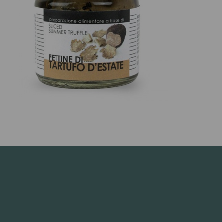
ori di langa -
tartufo d'estate
a fettine
14,70 €
ori di langa -
tartufo d'estate
a fettine
14,70 €