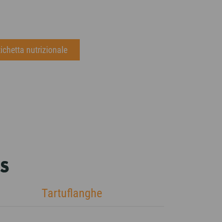
tichetta nutrizionale
S
Tartuflanghe