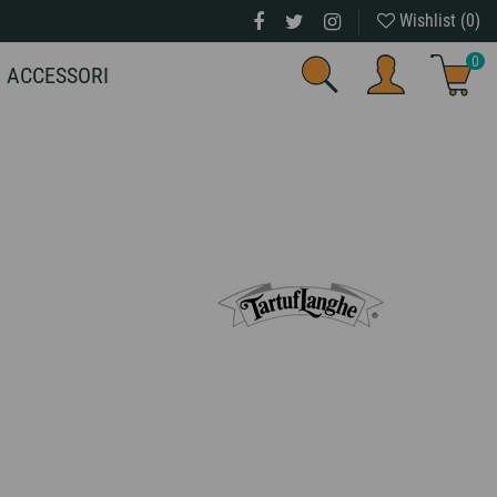
Wishlist (
0
)
0
ACCESSORI