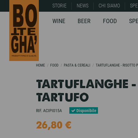
STORIE
NEWS
CHI SIAMO
SPE
WINE
BEER
FOOD
SP
HOME
FOOD
PASTA & CEREALI
TARTUFLANGHE - RISOTTO 
TARTUFLANGHE -
TARTUFO
RIF.
ACIPI015A
Disponibile
26,80 €