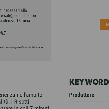
ti necessari alla
 e sale), così che non
Scadenza: 18 mesi
E
ONE
mpestivamente proponendo soluzioni alternative.
KEYWORD
erienza nell'ambito
Produttore
ità, i Risotti
arare in soli 7 minuti