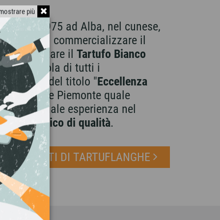
mostrare più
sce nel 1975 ad Alba, nel cunese,
omenica di commercializzare il
nte e portare il
Tartufo Bianco
 sulla tavola di tutti i
ia da anni del titolo "
Eccellenza
dalla Regione Piemonte quale
ua trentennale esperienza nel
 gastronomico di qualità
.
 I PRODOTTI DI TARTUFLANGHE