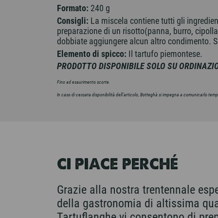
Formato:
240 g
Consigli:
La miscela contiene tutti gli ingredien
preparazione di un risotto(panna, burro, cipolla
dobbiate aggiungere alcun altro condimento. 
Elemento di spicco:
Il tartufo piemontese.
PRODOTTO DISPONIBILE SOLO SU ORDINAZI
Fino ad esaurimento scorte.
In caso di cessata disponibilità dell'articolo, Botteghà si impegna a comunicarlo te
CI PIACE PERCHÉ
Grazie alla nostra trentennale esp
della gastronomia di altissima qual
Tartuflanghe vi consentono di prep