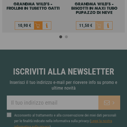
grandma wild’s -
grandma wild's –
frollini in tubetto gatti
biscotti in maxi tubo
pupazzo di neve
10,90 €
11,50 €
Non disponibile
grandma wild’s -
grandma wild's –
frollini in tubetto gatti
biscotti in maxi tubo
pupazzo di neve
10,90 €
11,50 €
ISCRIVITI ALLA NEWSLETTER
Inserisci il tuo indirizzo e-mail per ricevere info su promo e
ultime novità
Acconsento al trattamento e alla conservazione dei miei dati personali
per le finalità indicate nella informativa sulla privacy (
Leggi la nostra
informativa sulla privacy
).