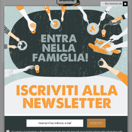
Non mostrare più
PAGAMENTI SICURI
Accettiamo pagamenti tramite bonifico
bancario, carta di credito, Paypal e
contrassegno.
ASSISTENZA CLIENTI
Contattaci a info@bottegha.it oppure via
WhatsApp al
ISCRIVITI
+39 392 0221572
Acconsento al trattamento e alla conservazione dei miei dati personali per le finalità indicate nella informativa sulla