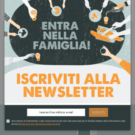
contrassegno.
ASSISTENZA CLIENTI
Contattaci a info@bottegha.it oppure via
WhatsApp al
+39 392 0221572
ISCRIVITI
Acconsento al trattamento e alla conservazione dei miei dati personali per le finalità indicate nella informativa sulla
privacy (
Leggi la nostra informativa sulla privacy
).