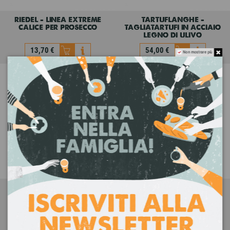
riedel - linea extreme
tartuflanghe -
calice per prosecco
tagliatartufi in acciaio
legno di ulivo
13,70 €
54,00 €
Non mostrare più
riedel - linea extreme
tartuflanghe -
calice per prosecco
tagliatartufi in acciaio
legno di ulivo
13,70 €
54,00 €
tartuflanghe -
candyhouse - dispenser
tagliatartufi in acciaio
retrò piccolo
inox
32,30 €
37,70 €