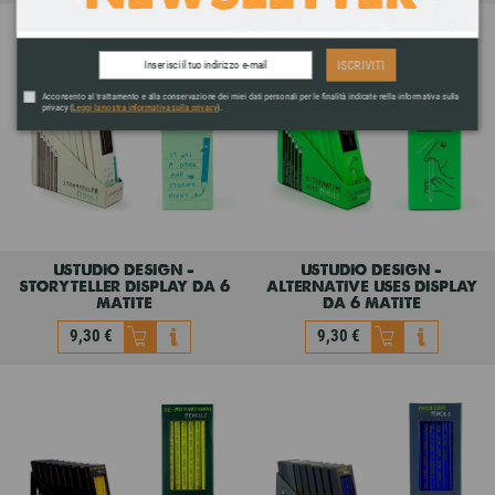
tartuflanghe -
candyhouse - dispenser
tagliatartufi in acciaio
retrò piccolo
inox
ISCRIVITI
37,70 €
32,30 €
Acconsento al trattamento e alla conservazione dei miei dati personali per le finalità indicate nella informativa sulla
privacy (
Leggi la nostra informativa sulla privacy
).
ustudio design -
ustudio design -
storyteller display da 6
alternative uses display
matite
da 6 matite
9,30 €
9,30 €
ustudio design -
ustudio design -
storyteller display da 6
alternative uses display
matite
da 6 matite
9,30 €
9,30 €